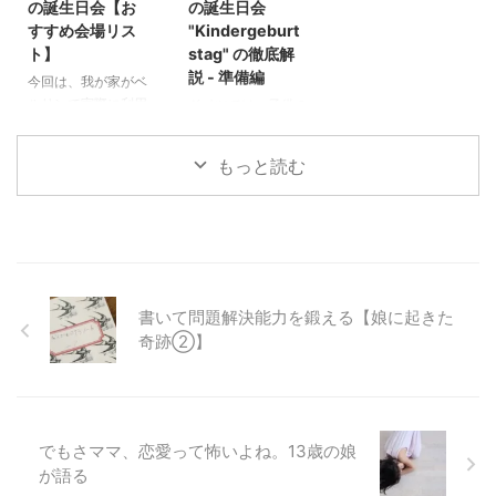
の誕生日会【お
の誕生日会
え切れないほどあり
す。こんなに伸び伸
しっかりイヤイヤ期
すすめ会場リス
"Kindergeburt
ます。 問題が起き
び育てることができ
はありました。が、
ト】
stag" の徹底解
ると自分を責め、自
て、幸せだなぁと思
トータルで比較的切
説 - 準備編
今回は、我が家がベ
信をなくし。こんな
っていました。 で
り替えが早かったよ
ルリンで実際に利用
ドイツでは、子供の
自分が子供を産んだ
すが、中高生くらい
うに思います。 今
した誕生日会の会場
誕生日会
こと自体が間違って
になり、大学受験が
回は未就学児のお子
や、人気の会場をリ
（Kindergeburtstag
いたのではないかと
近づいてきたここ2
さんを持つご家庭向
もっと読む
ストアップしまし
）はとても大切なイ
落ち込んでしまう。
年ほど。こんなこと
けに、「これはやっ
た。（2025年3月
ベントです。親が計
そんな経験って私だ
を考えてはならない
て良かった！大正
17日・娘のカラオ
画を立て、クラスメ
けでしょうか。 ひ
と自分に言い聞かせ
解！」という我が家
ケパーティーの感想
ートや親しい友人を
ょっとすると、ブロ
ながらも、何度も何
の体験をお話しした
追記） 実はこれ
招待して、特別な一
グやインスタなどを
度も頭をよぎりまし
いと思います。 イ
も、絶対に記事に残
日を過ごします。
見て、私がサクサク
た。 「もしかし
ヤイヤ期の真っ最中
そうと思っていたテ
日本とは異なり、プ
と順調に子育てをし
て、ドイツで子育て
のしつけでも。イヤ
書いて問題解決能力を鍛える【娘に起きた
ーマの１つです。
レゼントのリクエス
ていると勘違いして
したことは間違いだ
イヤ期が過ぎた後の
奇跡②】
なぜなら、ドイツに
トが一般的であった
いらっしゃる方がい
ったのでは？」 今
しつけでも。効果抜
おける子供の誕生日
り、帰り際にミニプ
るのではないでしょ
日は、その話をしま
群です。が、当然な
会は、日本でいうク
レゼントを渡したり
うか。 ...
す。 逆留学で知っ
がら年齢が上がれば
リスマスやバレンタ
と、独自の文化やル
た、日本の教育 ...
上が ...
インデーのように、
ールがあります。
でもさママ、恋愛って怖いよね。13歳の娘
いや、それ以上に気
ドイツに来たばかり
が語る
合の入ったイベント
の頃、それらを知ら