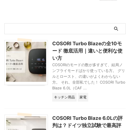
と化しておりまして
ずに色々と失敗しま
ね。毎年白目剥きな
した…。 そんな経
がら準備していたわ
験も踏まえ、ここで
けです。 そんなド
は、ドイツで子供の
イツの誕生日会文化
誕生日会を【主催す
に飽き飽きしていら
る場合】と【招かれ
っしゃる、ママたち
た場合】の準備リス
の参考になりますよ
トや注意点を詳しく
COSORI Turbo Blazeの全10モ
うに。 ※この記事
解説します。 後
ード 徹底活用｜違いと便利な使
は、前回 ...
日、別記事でベルリ
い方
ン ...
COSORIのモードの数が多すぎて、結局ノ
ンフライモードばかり使っている方。 グリ
ルとロースト、の違いがよくわからない
方。 それ、全部私でした！ COSORI Turbo
Blaze 6.0L（CAF ...
キッチン用品
家電
COSORI Turbo Blaze 6.0Lの評
判は？ドイツ独立試験で最高評