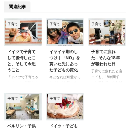
関連記事
子育て
子育て
子育て
ドイツで子育て
イヤイヤ期のし
子育てに疲れ
して後悔したこ
つけ｜「NO」を
た…そんな18年
と、そして今思
貫いた先にあっ
が報われた日
うこと
た子どもの変化
子育てに疲れたと言
っても、18年間ず
「ドイツで子育てを
今となれば可愛かっ
っと疲れていたわけ
していて、後悔した
たイヤイヤ期です
ではありません。楽
ことはない？」 海
が、当時は私もしつ
しいこともハッピー
外子育て組の皆様
けに関して調べ倒し
子育て
子育て
なことも数え切れな
は、この質問にどう
ました。２歳児３歳
いくらい経験させて
答えますか？ 私
児を持つお父様お母
もらいました。 し
は、あります。何度
様、お疲れ様です。
かし、「いつまでこ
もあります。 子供
2025現在、18歳と
れが続くのか…」と
が小さい頃は、一切
15歳に成長した長
ベルリン・子供
ドイツ・子ども
白目をむいことは数
思わなかったんで
男長女も、もちろん