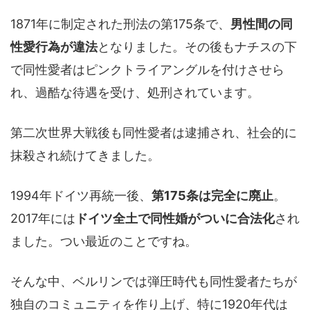
1871年に制定された刑法の第175条で、
男性間の同
性愛行為が違法
となりました。その後もナチスの下
で同性愛者はピンクトライアングルを付けさせら
れ、過酷な待遇を受け、処刑されています。
第二次世界大戦後も同性愛者は逮捕され、社会的に
抹殺され続けてきました。
1994年ドイツ再統一後、
第175条は完全に廃止
。
2017年には
ドイツ全土で同性婚がついに合法化
され
ました。つい最近のことですね。
そんな中、ベルリンでは弾圧時代も同性愛者たちが
独自のコミュニティを作り上げ、特に1920年代は