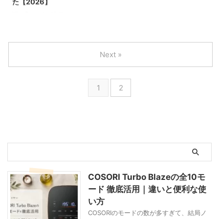
た【2026】
験しておりますゆ
ぇ？ 私だってエア
一般的に販売されて
（以前は一緒に荷物
届くのものあれば、
法【2つの方法】 新
KingCampのバタフ
え、ネックピローが
フライヤー気になっ
いる商品を対象に消
を運べる人がいる時
1ヶ月置きに設定し
しい商品をSpar-
ライチェアをリビン
合わないと、長距離
てましたよ？でも、
費者テストを行なっ
にまとめ買いしてい
ているもの、半年に
Aboに追加する方 ...
グに置いたのは
移動中に寝られない
キッチンの作業台は
ている会社が多く存
た） スー ...
1度に設定し ...
2023年のこと。あ
し、目的地に着いて
すでに満席だし、過
在しています。 そ
れからまる3年が経
Next »
からしばらく首と背
去の数々の調理家電
の数々の消費者テス
ちました。 この3年
中がおかしなことに
のように（パスタメ
トで、数年間に渡り
間、夏も冬も活躍し
なります。 この30
ーカーとか）そのう
1位を総なめしてい
続けてくれた我が家
年近く、私の上を通
ち飽きて使わなくな
たネックピロー、そ
1
2
の大ヒットアイテム
り過ぎていった数々
るかもしれないし。
れがFlowzoomでし
であります。気に入
の男（ネックピロ
でもインスタや
た。 ところが2026
り過ぎて大声で絶賛
ー）たち…。様々な
YouTubeで見かける
年、なんと
していたら、友人知
タイプの男性（ネッ
うちにどんどん気に
Flowzoomが
人が続々購入し、彼
クピロー）と経験を
なっちゃって。 ま
「Highlight（殿堂
らも大絶賛してくれ
積み、やっとたどり
ず、うちのオーブン
入り）」扱いとな
ています。まさに太
着いた ...
の電力消費量と電気
り、通常ランキング
鼓判アイテム。 夏
代な ...
の比較対象から外 ...
はテラスでビール片
COSORI Turbo Blazeの全10モ
手に、冬はリビング
ード 徹底活用｜違いと便利な使
で赤ワインを片手
に。ついでに昼寝ま
い方
で──という理想の
COSORIのモードの数が多すぎて、結局ノ