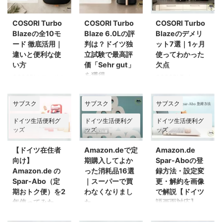
COSORI Turbo
COSORI Turbo
COSORI Turbo
Blazeの全10モ
Blaze 6.0Lの評
Blazeのデメリ
ード 徹底活用｜
判は？ドイツ独
ット7選｜1ヶ月
違いと便利な使
立試験で最高評
使ってわかった
い方
価「Sehr gut」
欠点
を獲得
COSORIのモードの
COSORI Turbo
数が多すぎて、結局
Blazeのデメリット
「COSORI Turbo
ノンフライモードば
が気になって調べて
Blazeって結局どん
サブスク
サブスク
サブスク
かり使っている方。
いたころ、私自身も
な家電なの？」——
グリルとロースト、
こんな不安を抱えて
モードの使い方やデ
ドイツ生活便利グ
ドイツ生活便利グ
ドイツ生活便利グ
の違いがよくわから
いました。 シェイ
メリットの前に、ま
ッズ
ッズ
ッズ
ない方。 それ、全
ク通知がないって不
ずは製品そのものの
部私でした！
便じゃない？ テフ
基本情報を知りたい
【ドイツ在住者
Amazon.deで定
Amazon.de
COSORI Turbo
ロン加工って体に大
という方向けに、
向け】
期購入してよか
Spar-Aboの登
Blaze 6.0L（CAF-
丈夫？ 網の穴が大
COSORI Turbo
Amazon.de の
った消耗品16選
録方法・設定変
DC602-KEUR）を
きくて食材が落ちる
Blaze 6.0L（CAF-
Spar-Abo（定
｜スーパーで買
更・解約を画像
使い始めて半年以上
って本当？ Ninja
DC602-KEUR）の
期おトク便）を2
わなくなりまし
で解説【ドイツ
経ち、慣れてきたら
CRISPiの方がよか
特徴・スペック・ド
年使ってみた
た
語画面対応】
ノンフライモードば
った？ 本当に毎日
イツでの評価をこの
Amazon.deのプラ
Amazon.deの定期
Spar-Aboは「めん
かり使うようになっ
使う？飽きない？
記事にまとめまし