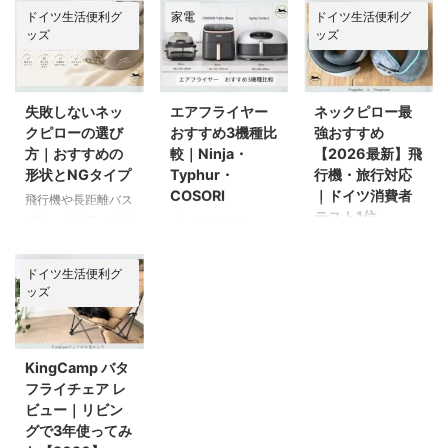
イム会員になって
おトク便（Spar-
どくさそう」「ドイ
てしまいました。
私も全部気になっ
た。 ドイツ在住の
ドイツ生活便利グ
家電
ドイツ生活便利グ
15年。Spar-
Abo : シュパーア
ツ語でわからない」
が、ある日、食パン
て、買う前にかなり
我が家で実際に使っ
ッズ
ッズ
Abo（定期便）をも
ボ）を使い始めて2
と感じて、始めるの
を温めようとして、
調べました。 この
ているモデルです。
っと早く利用しなか
年。 最初は「も
をためらっている方
なんとなくグリルモ
記事では、COSORI
購入してから半年
ったことを、激しく
う、こんなに大荷物
が多いようです。で
ードでやってみたん
Turbo Blaze 6.0Lを
間、ほぼ毎日フル稼
悔やんでおります。
になるのは嫌だ！」
も実際には、登録も
ですよ。そうした
1ヶ月以上使って実
働しているCOSORI
失敗しないネッ
エアフライヤー
ネックピロー最
理由はお金の節約だ
と始めたSpar-
管理も驚くほど簡単
ら、いつもより乾燥
際に感じたデメリッ
のエアフライヤー、
クピローの選び
おすすめ3機種比
強おすすめ
けではありません。
Abo。 過去記事に
です。 この記事で
が抑えられて、美味
ト7つを本音で書き
周りの友人たちも購
方｜おすすめの
較｜Ninja・
【2026最新】飛
むしろお金が浮いた
も書いた通り、Abo
は、実際の画面スク
しかったのです！
ます。 結論：それ
入し、皆「もっと早
形状とNGタイプ
Typhur・
行機・旅行対応
のはおまけ。一番大
にし始めたら普段の
リーンショットを使
これは、一度ちゃん
でも買って大正解で
く買えばよかっ
COSORI
｜ドイツ消費者
飛行機や長距離バス
きかったのは、日々
買い出しがめちゃく
って、登録から設定
と勉強しなおさない
した 先に申し上げ
た！」と言っており
テスト1位
でネックピローを使
「エアフライヤー、
の生活が驚くほど気
ちゃ楽になるわ、ス
変更・解約まですべ
とと思い立ち、自 ...
...
ます。（同感） こ
ったのに、逆に首が
絶対おすすめだっ
私、最強のネックピ
楽になったことで
トックスペースの節
てのドイツ語画面を
の記事で ...
痛くなった経験はあ
て！クラスの子も絶
ローに出会っちゃい
す。 Spar-Aboを使
約になるわ、お安く
日本語で解説しま
ドイツ生活便利グ
りませんか？ 私は
対買ったほうがいい
ました。…と、熱量
い始めてから気づい
なるわで、良いこと
す。 この記事でわ
ッズ
あります。何度もあ
って言ってる！」
高めの記事を投稿し
たことはですね、
づくめではありませ
かること Spar-Abo
ります。私の栗頭先
と、ドイツの現地校
てから約2年。 あれ
トイレットペーパー
んか！ 少しずつ定
の新規登録方法 管
生並みの頭は、そん
に通う息子から言わ
からずっと「最強の
や洗剤など切らして
期購入する商品が増
理画面の見方・使い
じょそこらのヤワな
れましてもねぇ。だ
ネックピロー 比
はならないものを、
え、現在は16商品
方 配送頻度の変
KingCamp バタ
ネックピロー如きじ
って、料理しない国
較」という検索ワー
常にストックに気を
になりました。 こ
更・スキップ・解約
フライチェア レ
ゃ支えきれませんか
で有名な？ドイツの
ドで読んでくださる
配る必要がなくなっ
れは毎月同じ日に
方法 5品以上で15%
ビュー｜リビン
らね！ しかも20代
クラスメイトから？
方が増え続けていま
た 買いだめしなく
16商品が一度に届
割引を受けるコツ
グで3年使ってみ
半ばでムチウチを経
推されましても、ね
す。 ドイツには、
て済むようになった
くのではなく、毎月
Spar-Aboの登録方