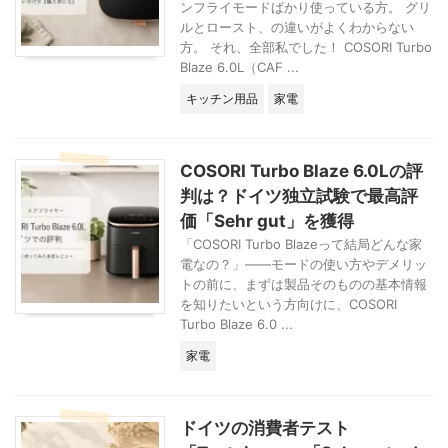
リラックスタイムを
ンフライモードばかり使っている方。 グリ
叶えてくれたこのチ
ルとロースト、の違いがよくわからない
ェア。3年ヘビーユ
方。 それ、全部私でした！ COSORI Turbo
ースして、まったく
Blaze 6.0L（CAF ...
後悔がありません。
キッチン用品
家電
むしろ「もう1脚買
えばよかった」と思
っ ...
COSORI Turbo Blaze 6.0Lの評
判は？ドイツ独立試験で最高評
価「Sehr gut」を獲得
「COSORI Turbo Blazeって結局どんな家
電なの？」——モードの使い方やデメリッ
トの前に、まずは製品そのものの基本情報
を知りたいという方向けに、COSORI
Turbo Blaze 6.0 ...
家電
ドイツの消費者テスト