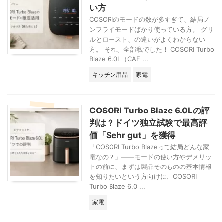
い方
たり。 最初は「ほ
んまかいな」と疑っ
COSORIのモードの数が多すぎて、結局ノ
ていましたが、調べ
ンフライモードばかり使っている方。 グリ
るうちにこれはドイ
ルとロースト、の違いがよくわからない
ツ国民の消費行動に
方。 それ、全部私でした！ COSORI Turbo
根付いた、かなり本
Blaze 6.0L（CAF ...
格的な仕組みだと分
キッチン用品
家電
かりました。 この
記事では、私自身の
ブログで紹介した
COSORI ...
COSORI Turbo Blaze 6.0Lの評
判は？ドイツ独立試験で最高評
価「Sehr gut」を獲得
「COSORI Turbo Blazeって結局どんな家
電なの？」——モードの使い方やデメリッ
トの前に、まずは製品そのものの基本情報
を知りたいという方向けに、COSORI
Turbo Blaze 6.0 ...
家電