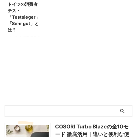
ドイツの消費者
テスト
「Testsieger」
「Sehr gut」と
は？
ドイツの消費者テス
トは、実は私もドイ
ツに住み始めてから
かなり驚いたことの
ひとつです。 スー
パーでも銀行のサイ
トでも、とにかくあ
ちこちで見かける
「Test」マーク。パ
ッケージに「Sehr
gut（とても良
い）」のバッジがで
んと乗っていたり、
銀行のトップページ
に「Testsieger（テ
COSORI Turbo Blazeの全10モ
ストの勝者）」とで
ード 徹底活用｜違いと便利な使
かでかと書いてあっ