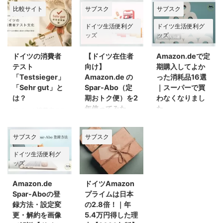
比較サイト
サブスク
サブスク
ドイツ生活便利グ
ドイツ生活便利グ
ッズ
ッズ
ドイツの消費者
【ドイツ在住者
Amazon.deで定
テスト
向け】
期購入してよか
「Testsieger」
Amazon.de の
った消耗品16選
「Sehr gut」と
Spar-Abo（定
｜スーパーで買
は？
期おトク便）を2
わなくなりまし
年使ってみた
た
ドイツの消費者テス
トは、実は私もドイ
Amazon.deのプラ
Amazon.deの定期
ツに住み始めてから
イム会員になって
おトク便（Spar-
サブスク
サブスク
かなり驚いたことの
15年。Spar-
Abo : シュパーア
ひとつです。 スー
Abo（定期便）をも
ボ）を使い始めて2
ドイツ生活便利グ
パーでも銀行のサイ
っと早く利用しなか
年。 最初は「も
ッズ
トでも、とにかくあ
ったことを、激しく
う、こんなに大荷物
ちこちで見かける
悔やんでおります。
になるのは嫌だ！」
Amazon.de
ドイツAmazon
「Test」マーク。パ
理由はお金の節約だ
と始めたSpar-
Spar-Aboの登
プライムは日本
ッケージに「Sehr
けではありません。
Abo。 過去記事に
録方法・設定変
の2.8倍！｜年
gut（とても良
むしろお金が浮いた
も書いた通り、Abo
更・解約を画像
5.4万円得した理
い）」のバッジがで
のはおまけ。一番大
にし始めたら普段の