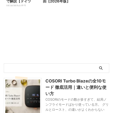
で解説【ドイツ
由【2026年版】
んと乗っていたり、
きかったのは、日々
買い出しがめちゃく
語画面対応】
ドイツのAmazonプ
銀行のトップページ
の生活が驚くほど気
ちゃ楽になるわ、ス
ライム年会費、いく
Spar-Aboは「めん
に「Testsieger（テ
楽になったことで
トックスペースの節
らかご存じでしょう
どくさそう」「ドイ
ストの勝者）」とで
す。 Spar-Aboを使
約になるわ、お安く
か。 日本の友人に
ツ語でわからない」
かでかと書いてあっ
い始めてから気づい
なるわで、良いこと
「え、プライムって
と感じて、始めるの
たり。 最初は「ほ
たことはですね、
づくめではありませ
そんなに高いの？」
をためらっている方
んまかいな」と疑っ
トイレットペーパー
んか！ 少しずつ定
と毎回驚かれます。
が多いようです。で
ていましたが、調べ
や洗剤など切らして
期購入する商品が増
そうなんです。高い
も実際には、登録も
るうちにこれはドイ
はならないものを、
え、現在は16商品
んです。 しかぁｰｰｰ
管理も驚くほど簡単
ツ国民の消費行動に
常にストックに気を
になりました。 こ
ｰし！ 私、2025年
です。 この記事で
根付いた、かなり本
配る必要がなくなっ
れは毎月同じ日に
の1年間で、295ユ
は、実際の画面スク
格的な仕組みだと分
た 買いだめしなく
16商品が一度に届
ーロ（約54,000
リーンショットを使
かりました。 この
て済むようになった
くのではなく、毎月
円）も得していたみ
って、登録から設定
記事では、私自身の
（以前は一緒に荷物
届くのものあれば、
たいです。 この記
変更・解約まですべ
ブログで紹介した
を運べる人がいる時
1ヶ月置きに設定し
事、実は2024年11
てのドイツ語画面を
COSORI ...
にまとめ買いしてい
ているもの、半年に
COSORI Turbo Blazeの全10モ
月に一度書いていま
日本語で解説しま
た） スー ...
1度に設定し ...
ード 徹底活用｜違いと便利な使
す。その時からこれ
す。 この記事でわ
い方
だけ変わりました。
かること Spar-Abo
2024年版2026年版
の新規登録方法 管
COSORIのモードの数が多すぎて、結局ノ
（最新）年間節約額
理画面の見方・使い
ンフライモードばかり使っている方。 グリ
239€（約39,400
方 配送頻度の変
ルとロースト、の違いがよくわからない