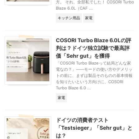
円）295€（約
更・スキップ・解約
方。 それ、全部私でした！ COSORI Turbo
54,000円）為替レ
方法 5品以上で15%
Blaze 6.0L（CAF ...
ート約165円/€約
割引を受けるコツ
キッチン用品
家電
183円/€日本との差
Spar-Aboの登録方
約2.5倍約2. ...
法【2つの方法】 新
しい商品をSpar-
Aboに追加する方 ...
COSORI Turbo Blaze 6.0Lの評
判は？ドイツ独立試験で最高評
価「Sehr gut」を獲得
「COSORI Turbo Blazeって結局どんな家
電なの？」——モードの使い方やデメリッ
トの前に、まずは製品そのものの基本情報
を知りたいという方向けに、COSORI
Turbo Blaze 6.0 ...
家電
ドイツの消費者テスト
「Testsieger」「Sehr gut」と
は？