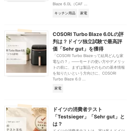
ていない限り、我が
です。 二等分にす
フライヤーを使い出
Blaze 6.0L（CAF ...
家は料理に甘みをつ
ると、ちょうど
してからふと思いつ
キッチン用品
家電
けるときは砂糖を使
COSORIのバスケッ
き、アジア食品店で
わないようにしてい
トに収まるサイズに
買った中華麺を水で
ます。 家族やお客
なります。それを伸
戻してエアフライヤ
さ ...
ばして、好きなもの
ーに入れてみたら。
COSORI Turbo Blaze 6.0Lの評
を乗せて、あとは放
あっという間にパリ
判は？ドイツ独立試験で最高評
り込むだ ...
パリに仕上がる ...
価「Sehr gut」を獲得
「COSORI Turbo Blazeって結局どんな家
電なの？」——モードの使い方やデメリッ
トの前に、まずは製品そのものの基本情報
を知りたいという方向けに、COSORI
Turbo Blaze 6.0 ...
家電
ドイツの消費者テスト
「Testsieger」「Sehr gut」と
は？
ドイツの消費者テストは、実は私もドイツ