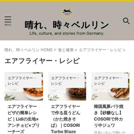
晴れ、時々ベルリン
Life, culture, and stories from Germany.
晴れ、時々ベルリン HOME
>
食と健康
>
エアフライヤー・レシピ
>
エアフライヤー・レシピ
エアフライヤー・
エアフライヤー・
エアフライヤー・
レシピ
レシピ
レシピ
エアフライヤー
エアフライヤー
韓国風豚バラ焼
ピザの簡単レシ
で作る皿うどん
き【砂糖なし】
ピ｜Lidlの生地×
（かた焼きそ
COSORIで外カ
アンチョビ×ブリ
ば）｜COSORI
リ中ジュワ
ーチーズ
Turbo Blaze
甘辛いタレで焼いた