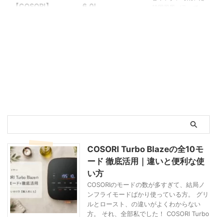
【COSORI】
6.0l
韓国風豚バラって、
なんでこんなにごは
エアフライヤーを買
毎日のようにエアフ
んが進むんでしょう
ってから、ピザを頻
ライヤー（ノンフラ
ね。 韓国料理の豚
繁に焼いておりま
イヤー）を使ってい
バラ系、本当に好き
す。だって、聞いて
る我が家ですが、こ
なんです。でも、韓
くださいよ。ドイツ
の皿うどん（かた焼
国料理の甘辛レシピ
生活の強い味方・
きそば）が1番のヒ
を見ると、砂糖の量
Lidl（スーパー）に
ットかもしれませ
にびっくりしてしま
は、エアフライヤー
ん。 かた焼きそ
います。 外では思
にぴったりの生ピザ
ば、大好きなんです
いっきり食べる代わ
生地が売っているん
けど、フライパンで
りに、家で作るとき
ですもの！ 使って
作ると、油はねする
はもう少しヘルシー
みたら便利でおいし
し、ちょっと面倒で
にしたい。 そんな
くて、気づけば常に
すよね。日本だった
葛藤を解決してくれ
冷蔵庫にストックす
らすでに揚げてある
COSORI Turbo Blazeの全10モ
たのが、デーツを使
るようになりまし
麺が売っているかも
ード 徹底活用｜違いと便利な使
ったタレでした。自
た。理由はシンプル
しれませんが、残念
い方
然な甘みとコクが出
で、子供たちが「お
ながらここはドイ
て、しかもCOSORI
腹すいた」と言った
ツ。気がつけばドイ
COSORIのモードの数が多すぎて、結局ノ
で焼くと表面がしっ
ときに「生地あるか
ツに来てから15
ンフライモードばかり使っている方。 グリ
かり香ばしくなりま
ら焼いて食べてて」
年、全く食べていま
ルとロースト、の違いがよくわからない
す。デーツを切らし
と丸投げできるから
せんでした。 エア
方。 それ、全部私でした！ COSORI Turbo