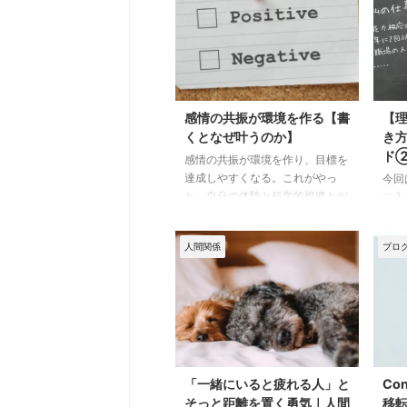
感情の共振が環境を作る【書
【
くとなぜ叶うのか】
き
ド
感情の共振が環境を作り、目標を
達成しやすくなる。これがやっ
今回
と、自分の体験と科学的根拠とが
に入
つながり、納得しました。忘れな
書き
いうちに書いておこうと思いま
の辺
人間関係
ブロ
す。 私は条件書きについて、自
多く
分の経験を含めた記事をいくつか
起こ
書いており、書いて叶えたいのな
た。
ら「愚痴を聞くな・言うな、人を
① 
ゆるせ」と偉そうに言っておりま
の点
す。 これは経験からして絶対だ
のポ
と思ったから書いたのですが、理
事の
由を説明する際に、どちらかとい
せる
「一緒にいると疲れる人」と
Co
うと心理学寄りで話していたんで
体的
そっと距離を置く勇気｜人間
移