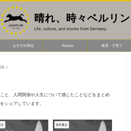
晴れ、時々ベルリン
Life, culture, and stories from Germany.
おすすめ商品
Recipe
教育・子育て
関係
>
こと、人間関係や人生について感じたことなどをまとめ
をシェアしています。
書き
条件書き