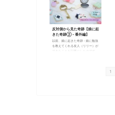
いを始め、ほぼ遠距離恋愛の末、
時、
28歳で結婚しました。夫は付き合
しま
い始めた時から本当に優しい人で
去記
したが、結婚を機に夫の家族に会
は、
い、その理由がよく分かりまし
する
た。 夫は上下に姉妹がいる三人
紹介
反対側から見た奇跡【娘に起
兄弟の真ん中で、５人家族。こん
はい
きた奇跡② - 番外編】
なに仲の良い家族があるのかと驚
わが
以前、娘に起きた奇跡 - 娘に勉強
いたのを覚えています。 親が子
子。
を教えてくれる友人（リリー）が
供 ...
ん。
できたことを記事にしたのです
は、 .
が、 https://jucom-
de.com/friends/ おかげさまで、
娘の成績が爆上がり中でございま
1
す。 娘は信頼できる、お互いに
刺激し合い成長していく友人を欲
していました。 願った通り、リ
リーと良い人間関係を築くことが
できている様子を、夫も私も微笑
ましく見守っています。 リリー
のママとも何度かお茶をしまし
た。飾ることのない人柄の彼女
と、本気で爆笑しながら楽しい時