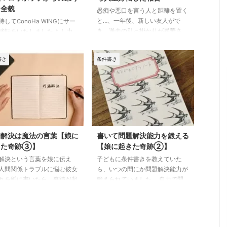
でわかるようになっています。
から「まとめ」に飛ぶと、要
え全貌
愚痴や悪口を言う人と距離を置く
本当に望む「仕事の条件」を知る
一目でわかるようになってい
と…、一年後、新しい友人がで
持してConoHa WINGにサー
こと おそらく、就職や転職を経
。 理想の仕事への第一歩 最
き、過去の引っ掛かりが昇華さ
移転をいたしましたよ！ 力
験さ ...
、私が21歳のときに実際 ...
れ、七桁の単位で収入が増え、気
っているのは、このサーバー
がついたら目標にグッと近づき、
を決めるのにかなり勇気が要
書き
条件書き
ぐるっと人生好転していました。
からです。だって旧サーバー
元を辿ると、二年前の2022年秋
リポップには長年お世話にな
に人生計画を見直したことから始
きましたし、素人が自力で移
まります。 つまり、新たな目標
やり遂げられるのかという不
を立てたんです。 すると、まる
ありましたから。 しかし、
でそれを見計らったかのように大
をするいちばんの理由は、ロ
きな課題が与えられました。 そ
ップのファイル数上限に達し
れを必死でこなしているうちに、
まったから。 本記事では、
満解決は魔法の言葉【娘に
書いて問題解決能力を鍛える
プライベートも忙しくなり。当然
イル数上限が引き起こした問
きた奇跡③】
【娘に起きた奇跡②】
ながら人と会う時間が激減。 そ
そしてConoHa WINGを選ん
解決という言葉を娘に伝え
子どもに条件書きを教えていた
の結果、愚痴や噂話が好きな人と
由、移転作業について、詳し
人間関係トラブルに悩む彼女
ら、いつの間にか問題解決能力が
も距離を置くことになったのです
伝えします。 しかし、私の
れを紙に書いたら、奇跡が起
鍛えられていました。 自力で問
...
これまた ...
トラブルが解消されたという
題解決できることは、自立できる
。 娘の「書いて叶えたシリ
ということであります。子育ての
」第三弾です。 トラブルを
ゴールは子供の自立ですから、こ
したい時、何かを叶えたい
れはやってよかったなぁと思った