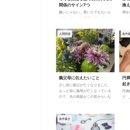
すね。 ですが、科学（自然科
目次
関係のサイン7つ
換
学）の方もとても面白くて。学者
点が
嫌いじゃない。悪い人でもないん
満を
ってすごいですよね、めちゃくち
ます
です。 むしろ、尊敬していると
バー
ゃブド ...
初に
ころや、好きなところもちゃんと
が入
あります。一緒にいたら笑い転げ
移転
人間関係
条件
ることも。 それでも、「あ
った
れ？」と思う瞬間が少しずつ積み
のロ
重なっていく人。 何気なく言わ
って
れたひと言が、帰宅後にふと頭に
転を
よぎり、なぜかずっと引っかか
安も
る。 私はある時、その違和感の
移転
正体に気づきました。 人間関係
リポ
って、どんなに冗談を言い合って
てし
義父母に伝えたいこと
円
も、根っこで相手を尊重している
ファ
起
少し前に義父が亡くなりました。
ことが前提なんじゃないか、と。
題、
もっと前に義母が亡くなっている
円満
人間関係の見直し方 距離を置く
だ理
ので、夫の両親がこの世からいな
て、
べき？人間関係・7つのチェック
くお
くなってしまったことになりま
がそ
リスト 「なんとなくモヤモヤす
場合、
す。優しい夫が私の前で気丈にし
きて
る」 ...
ている姿を見ながら、色々と考え
話。
条件書き
たことを綴ってみようと思いま
ーズ
す。 私は22歳から夫とお付き合
解決