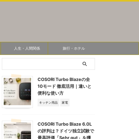
人生・人間関係
旅行・ホテル
COSORI Turbo Blazeの全
10モード 徹底活用｜違いと
便利な使い方
キッチン用品
家電
COSORI Turbo Blaze 6.0L
の評判は？ドイツ独立試験で
最高評価「Sehr gut」を獲