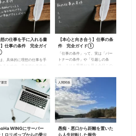
理想の仕事を手に入れる書
【本心と向き合う】仕事の条
方】仕事の条件 完全ガイ
件 完全ガイド①
②
「仕事の条件」って、実は「パー
トナーの条件」や「引越しの条
は、具体的に理想の仕事を手
件」よりも重要だと思う今日この
れるための、具体的な条件の
頃です。 だって、理想の「仕事
方をまとめてみました。 こ
の条件」が叶っていたら、あとの
は得意分野ですし、体験談も
グ運営
人間関係
２つはなんとでもなりますよね？
寄せられているので、文字に
なんなら１人でも生きていかれる
すのがとても楽しい作業でし
し。 というわけで、条件書きシ
 さて、前回の【仕事の条件
リーズは「子供の学校の条件」
本心と向き合う】では、以下
「引越しの条件」「パートナーの
について書きました。 前回
条件」と書いてきましたが、今回
イント 本心と向き合って仕
は仕事の条件書きについてまとめ
条件を書く 感情をリンクさ
てみようと思います。 目次から
 おさらいしたところで、具
noHa WINGにサーバー
愚痴・悪口から距離を置いた
「まとめ」に飛ぶと、要点が一目
な書き方に進みましょう。
転！ロリポップからの乗り
ら人生好転した報告