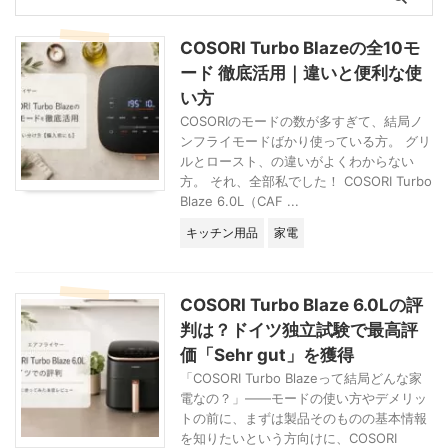
己肯定感高く育ち、
の日。仕事で京都に
自立していくには逆
行き、同行した人と
COSORI Turbo Blazeの全10モ
効果だということが
某ビジネスホテルの
ード 徹底活用｜違いと便利な使
わかり下火になりま
同じ部屋に泊まりま
い方
した。 その証明に
した。そこを予約し
もなるのが愛着理論
た理由は、ただ駅か
COSORIのモードの数が多すぎて、結局ノ
です。 愛着理論
ら近かったから。 2
ンフライモードばかり使っている方。 グリ
は、母子間の ...
人とも疲 ...
ルとロースト、の違いがよくわからない
方。 それ、全部私でした！ COSORI Turbo
Blaze 6.0L（CAF ...
キッチン用品
家電
COSORI Turbo Blaze 6.0Lの評
判は？ドイツ独立試験で最高評
価「Sehr gut」を獲得
「COSORI Turbo Blazeって結局どんな家
電なの？」——モードの使い方やデメリッ
トの前に、まずは製品そのものの基本情報
を知りたいという方向けに、COSORI