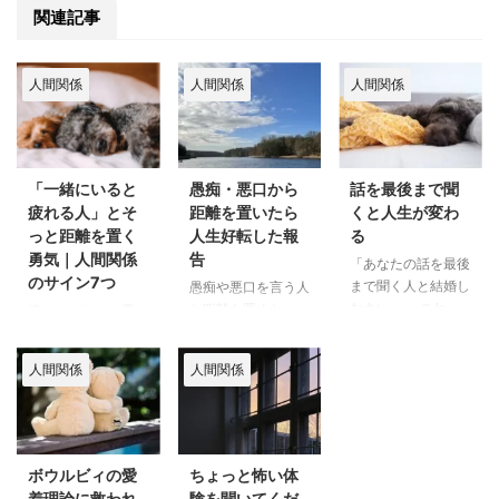
関連記事
人間関係
人間関係
人間関係
「一緒にいると
愚痴・悪口から
話を最後まで聞
疲れる人」とそ
距離を置いたら
くと人生が変わ
っと距離を置く
人生好転した報
る
勇気｜人間関係
告
「あなたの話を最後
のサイン7つ
まで聞く人と結婚し
愚痴や悪口を言う人
なさい。」 これ
と距離を置くと…、
嫌いじゃない。悪い
は、友人が結婚前に
一年後、新しい友人
人でもないんです。
お母様から言われた
ができ、過去の引っ
むしろ、尊敬してい
人間関係
人間関係
ことだそうです。な
掛かりが昇華され、
るところや、好きな
んて素晴らしいアド
七桁の単位で収入が
ところもちゃんとあ
バイス！ 決して話
増え、気がついたら
ります。一緒にいた
を遮らず、ちゃんと
目標にグッと近づ
ら笑い転げること
最後まで興味を持っ
き、ぐるっと人生好
も。 それでも、
ボウルビィの愛
ちょっと怖い体
て話を聞いてくれる
転していました。
「あれ？」と思う瞬
着理論に救われ
験を聞いてくだ