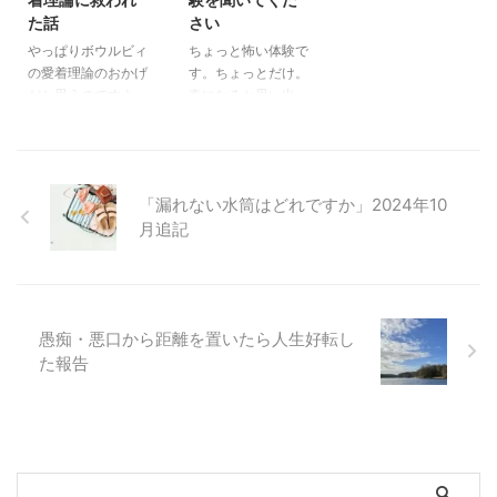
人を大事にしなさい
元を辿ると、二年前
間が少しずつ積み重
た話
さい
と。 考えてみると
の2022年秋に人生
なっていく人。 何
やっぱりボウルビィ
ちょっと怖い体験で
私の夫も最後まで話
計画を見直したこと
気なく言われたひと
の愛着理論のおかげ
す。ちょっとだけ。
を聞いてくれるタイ
から始まります。
言が、帰宅後にふと
だと思うのですよ。
春になると思い出
プの人です。夫婦関
つまり、新たな目標
頭によぎり、なぜか
ある日、娘が突然こ
す。まだ20代で子
係が良好なのは、こ
を立てたんです。
ずっと引っかかる。
んなことを言ったん
どもがいなかったこ
れも一つの要因かも
すると、まるでそれ
私はある時、その違
です。 思わず涙が
ろ、京都の某ホテル
しれません。 私は
を見計らったかのよ
和感の正体に気づき
出そうになりまし
に泊まった夜に起き
若い頃に人間関係で
うに大きな課題が与
ました。 人間関係
「漏れない水筒はどれですか」2024年10
た。（出ませんでし
たあのことを。 は
苦労しましたので、
えられました。 そ
って、どんなに冗談
月追記
たが） その信頼感
い、なんとなく怖い
なんとか自分を変え
れを必死でこなして
を言い合っても、根
を私は実母との間に
ムードになってまい
たくて本を貪り読み
いるうちに、プライ
っこで相手を尊重し
築くことができませ
りました。でも、本
ました。 すると多
ベートも忙しくな
ていることが前提な
んでしたから。（で
当に「ちょっと」だ
くの本に「信頼関係
り。当然ながら人と
んじゃないか、と。
も普通に仲良しで
け怖い体験なんで
を築く上で、人の話
会う時間が激減。
人間関係の見直し方
愚痴・悪口から距離を置いたら人生好転し
す） 母の時代は
す。ホンマもんの人
を遮るなんて言語道
その結果、愚痴や噂
距離を置くべき？人
「抱っこすると抱き
た報告
からしたら前座にも
断」と書いてあった
話が好きな人とも距
間関係・7つのチェ
癖がつく」「子ども
ならない話。 霊の
のです。 ...
離を置くことになっ
ックリスト 「なん
の要求に応えている
話が苦手な人は別の
たのです ...
となくモヤモヤす
とわがままになる」
記事に飛んで逃げて
る」 ...
なんて言われていま
くださいね。 深
した。 しかしそれ
夜、ドアが 【ちょ
は後々、子どもが自
っと怖い】 ある春