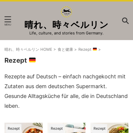
晴れ、時々ベルリン
Life, culture, and stories from Germany.
晴れ、時々ベルリン HOME
>
食と健康
>
Rezept
>
Rezept
Rezepte auf Deutsch – einfach nachgekocht mit
Zutaten aus dem deutschen Supermarkt.
Gesunde Alltagsküche für alle, die in Deutschland
leben.
Rezept
Rezept
Rezept