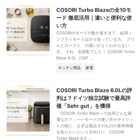
halbiert, ausgerollt,
Gemüse, Fleisch
ich mir Rezepte
belegt, fertig.
und
anschaue,
COSORI Turbo Blazeの全10モ
Besonders prakt ...
Meeresfrüchten.
erschrecke ich
ード 徹底活用｜違いと便利な使
Klassisch werden
jedes Mal über die
い方
die Nudeln dafür
Zuckermenge.
fritt ...
Auswärt ...
COSORIのモードの数が多すぎて、結局ノ
ンフライモードばかり使っている方。 グリ
ルとロースト、の違いがよくわからない
方。 それ、全部私でした！ COSORI Turbo
Blaze 6.0L（CAF ...
キッチン用品
家電
COSORI Turbo Blaze 6.0Lの評
判は？ドイツ独立試験で最高評
価「Sehr gut」を獲得
「COSORI Turbo Blazeって結局どんな家
電なの？」——モードの使い方やデメリッ
トの前に、まずは製品そのものの基本情報
を知りたいという方向けに、COSORI
Turbo Blaze 6.0 ...