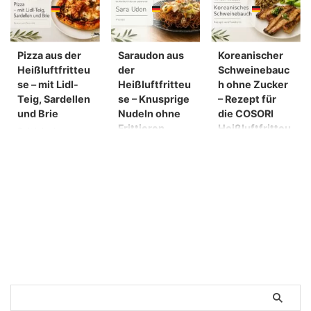
Pizza aus der
Saraudon aus
Koreanischer
Heißluftfritteu
der
Schweinebauc
se – mit Lidl-
Heißluftfritteu
h ohne Zucker
Teig, Sardellen
se – Knusprige
– Rezept für
und Brie
Nudeln ohne
die COSORI
Frittieren
Heißluftfritteu
Seit ich eine
se
Heißluftfritteuse
Saraudon
besitze, backe ich
Heißluftfritteuse:
Koreanischer
ziemlich häufig
Saraudon (auch
Schweinebauch
Pizza. Der Grund:
Katayakisoba
mit süß-würziger
Der frische
genannt) ist eines
Marinade – warum
Pizzateig „Chef
der beliebtesten
macht der Reis
Select Frischer
Gerichte in
dabei eigentlich so
Pizzateig“ von Lidl
Nagasaki: knusprig
süchtig? Ich liebe
passt perfekt in
gebratene Nudeln,
koreanische
den Korb meiner
übergossen mit
Schweinebauch-
COSORI
einer sämigen
Gerichte wirklich
TurboBlaze –
Sauce aus
sehr. Aber wenn