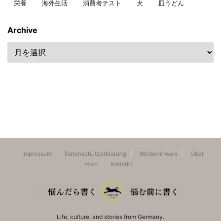
栄養
海外生活
消費者テスト
犬
皿うどん
Archive
Impressum
Datenschutzerklärung
Werbehinweis
Über
mich
Kontakt
Life, culture, and stories from Germany.