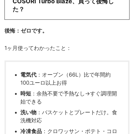
COSORI Turbo Blaze、買って後悔し
た？
後悔：ゼロです。
1ヶ月使ってわかったこと：
電気代
：オーブン（66L）比で年間約
100ユーロ以上お得
時短
：余熱不要で予熱なし→すぐ調理開
始できる
洗い物
：バスケットとプレートだけ。食
洗機対応
冷凍食品
：クロワッサン・ポテト・コロ