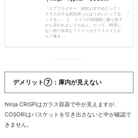
「エアフライヤー、絶対おすすめだって！
クラスの子も絶対買ったほうがいいって言
ってる！」 と、ドイツの現地校に通う息子
から言われましてもねぇ。だって、料理し
ない国で有名な？ドイツのクラスメイトか
ら？推さ ...
デメリット⑦：庫内が見えない
Ninja CRISPiはガラス容器で中が見えますが、
COSORIはバスケットを引き出さないと中が確認で
きません。