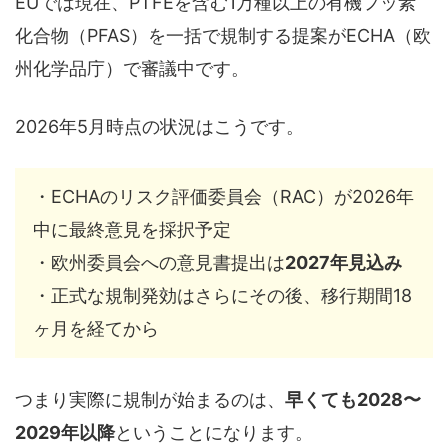
EUでは現在、PTFEを含む1万種以上の有機フッ素
化合物（PFAS）を一括で規制する提案がECHA（欧
州化学品庁）で審議中です。
2026年5月時点の状況はこうです。
・ECHAのリスク評価委員会（RAC）が2026年
中に最終意見を採択予定
・欧州委員会への意見書提出は
2027年見込み
・正式な規制発効はさらにその後、移行期間18
ヶ月を経てから
つまり実際に規制が始まるのは、
早くても2028〜
2029年以降
ということになります。