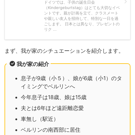
ドイツでは、子供の誕生日会
（Kindergeburtstag）はとても大切なイベ
ントです。親が計画を立て、クラスメート
や親しい友人を招待して、特別な一日を過
ごします。 日本とは異なり、プレゼントの
リク ...
まず、我が家のシチュエーションを紹介します。
我が家の紹介
息子が9歳（小５）、娘が6歳（小1）のタ
イミングでベルリンへ
今年息子は18歳、娘は15歳
夫とは6年ほど遠距離恋愛
車無し（駅近）
ベルリンの南西部に居住