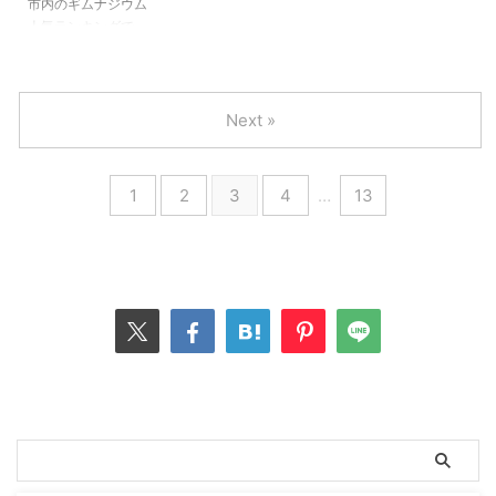
市内のギムナジウム
化していますよ」
星付きやデコラティ
毛がツヤツヤしてい
て…いや、たくまし
せて病人を作って、
人気ランキングで、
確かに、ドイツでは
ブな盛り付けより、
るのですよ。 なの
く育ってきました。
医療費が嵩むような
息子が通っていた学
BARF（生食）文化
素朴で丁寧に作られ
メリットはなんと
そん ...
...
校がまさかの1位に
が広く定着していま
た地元の味を求める
な〜く理解していま
なりました。 Das
す。けれども、我が
ようになりました。
した。しかし犬の
sind die
Next »
家も365日100%、
素材を大事に扱い、
BARF、デメリット
beliebtesten
BARFを与えている
手をかけすぎないほ
もあるはず。 BARF
Schulen Berlins
わけではありませ
うが心から満足でき
への不安 栄養面は
(B.Z.) ただしこの
ん。 リアを連れた
るのです。（きっと
どうなのか 衛生面
1
2
3
4
…
13
「1位」というの
旅行中や、シッター
私だけじゃないは
でどうなのか 金銭
は、Abiの平均点や
さんに預ける時、ま
ず…！） 今回、フ
面はどうなのか 面
進学実績のランキン
たは購入が遅れた場
ランス・ブルターニ
倒ではないのか そ
グではなく、第一志
合などのために市販
ュ地方の港町ナント
んな時にタイミング
望に選んだ人数と募
のフードを常備して
で、地元の人の口コ
よく、イギリス在住
集枠の倍率による人
います。そんな時、
ミを頼りに、魚介と
の獣医師による
気度ランキング。
ドイ ...
白ワインを求め ...
BARFセミナーがあ
このニュースを知っ
...
たとき、私の本音は
「ほんまかいな」で
した。そんなに良い
学校か？トラブルも
多かったよ？と。
でも子どもに話を聞