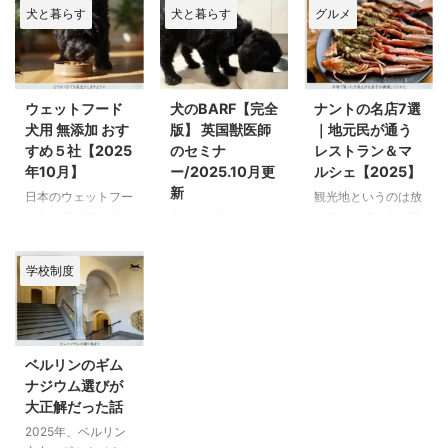
ウスにて「Dietary
た。今回は紹介する
取すれば良いのかと
す。 ご存知の通
への配慮、具体的な
犬と暮らす
犬と暮らす
グルメ
から始まり、来年1
Guidelines for
のは、CBS News
いう内容になりま
り、第1部から第3
食品リストなど、
月にドイツへ戻って
Americans 2025–
24/7 が配信したホ
す。 ※この記事は
部にかけて、米国の
「何を基準に食事を
くる予定。 実は、3
2030」（米国・新
ワイトハウス会見の
「米国・新フードガ
新フードガイドライ
組み立てるのか」と
年前に兄も同じ学校
フードガイドライ
動画です。（画像ク
イド2025–2030」
ンの内容を、分割し
いう軸が示されてい
（関西のとある中高
ン）が正式に発表さ
リックでYouTubeに
全文翻訳シリーズの
て（有料版チャッピ
ました。 ※この記事
ウェットフード
犬のBARF【完全
ナントの名店7選
一貫校）で短期留学
れました。 前回、
飛びます。） ▶ 画
一部です。第1部〜
ーの）翻訳を載せて
は「米国・新フード
犬用 無添加 おす
版】 英国獣医師
｜地元民が通う
を経験しており、そ
この会見の内容を文
像をクリックすると
第4部を通して読む
きました。 第1部｜
ガイド2025–
すめ５社【2025
のセミナ
レストラン＆マ
のときの充実ぶりが
字に起こし、全文翻
YouTubeで再生でき
ことで、全体像が分
食事指針が変わった
2030」全文翻訳シ
年10月】
ー/2025.10月更
ルシェ【2025】
忘れられず、今回も
訳として紹介しまし
ます この発表は、
かる構成になってい
理由 第2部｜たんぱ
リーズの一部です。
新
日本のウェットフー
観光地というのは放
お願いして受け入れ
た。 https://jucom-
食事ガイドライン
ます。 第1部｜食事
く質の重要性と食品
第1部〜第4部を通
ドとドライフード
っておいても人が来
犬のBARF（生食）
ていただきました。
de.com/dietary/ 今
（2025〜2030）に
指針が変わった理由
リスト 第3部｜加工
して読むことで、全
（犬用・無添加）の
るので、評価の高い
について、メリッ
日本語は週一でベル
回は、この「新フー
ついて、かなり思い
第2部｜たんぱく質
食品・砂糖・精 ...
体像が分かる構成に
進化に驚いていま
お店なのに、実際食
ト・デメリットさま
リン日本語補習校に
ドラインの原本」
切った改革をした
の ...
なっています。 第1
学校制度
す。 実は以前、ド
べてみると「あ
ざまな情報が溢れて
通ってきたとはい
を、要約せず、全文
（する）と言う内容
部｜食 ...
イツでBARF（生
れ？」となることが
おります。
2025
え、生活のほとんど
翻訳としてお届けし
です。 めちゃくち
食）についての記事
多いですよね。した
年10月追記→【日
はドイツ語。 兄が
ます。 この新フー
ゃ簡単に要約する
を投稿したあと、日
がって、結局頼りに
本】おすすめ・安全
どこに行っても友達
ドガイドは、これま
と、 「今までの食
本の愛犬家の方から
なるのは、雰囲気に
なドッグフード 家
を作ってくるタイプ
でのような一般的な
事指導は間違ってた
ベルリンのギム
こんなメッセージを
騙されない地元の人
の近所でよく会う子
だったのに対し、娘
ものとは異なりま
よ。過去の政治家が
ナジウム選びが
いただきました。
の口コミでありま
がBARFを実践して
は我が強く、幼い頃
す。 これまでのよ
企業の利益ばかり優
大正解だった話
「最近は日本のドッ
す。 そして、半世
いるとかで、高齢犬
から「私は私！」と
うな、一部の業界に
先して、質の悪い食
2025年、ベルリン
グフードもすごく進
紀生きてきた結果、
なのにやたら健康で
いう性格。ふてぶ
配慮した内容で ...
べ物を国民に食べさ