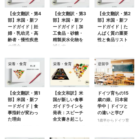
【全文翻訳・第4
【全文翻訳・第3
【全文翻訳・第2
部】米国・新フ
部】米国・新フ
部】米国・新フ
ードガイド｜妊
ードガイド｜加
ードガイド｜た
婦・乳幼児・高
工食品・砂糖・
んぱく質の重要
齢者・慢性疾患
精製炭水化物を
性と食品リスト
の場合
減らす
前回の【第1部】で
は、新フードガイド
新フードガイド最終
実は、新フードガイ
ラインの冒頭を訳し
章は、乳幼児や子ど
ドの中でも、今回
栄養・食育
栄養・食育
逆留学
ました。米国保健福
もに関しての情報が
【第3部】の砂糖に
祉省長官と米国農務
中心となっていま
触れている箇所が最
省長官による、「な
す。実際、原本の新
も気に入っていま
ぜ今、食事指針を変
フードガイド内の
す。容赦なくぶった
える必要があるの
Special
斬っているところが
【全文翻訳・第1
【全文和訳】米
ドイツ育ちの15
か」というメッセー
Populations &
気持ち良いのです。
部】米国・新フ
国が新しい食事
歳の娘、日本留
ジでした。 第2部で
Considerations（特
前回の第2部では、
ードガイド｜食
ガイドラインを
学中｜ドイツと
は、いよいよガイド
定の集団と配慮事
食事の土台となる考
事指針が変わっ
発表：スピーチ
の違いと学び
ライン本文に入りま
項）という章は全４
え方に触れられてい
た理由
全文書き起こし
1歳半からドイツ育
す。ここからは、
ページある中、乳幼
ました。たんぱく質
ちの娘が、ただいま
2026年1月7日、ア
いやあ、アメリカ政
日々の食事につい
児に関しては1ペー
を中心とした食事を
絶賛日本留学中であ
メリカ・ホワイトハ
府がやってくれまし
て、具体的に何を摂
ジ以上を割いていま
摂ること、腸内環境
ります。夏休み明け