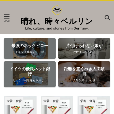
晴れ、時々ベルリン
Life, culture, and stories from Germany.
最強のネックピロー
片付けられない娘が
ドイツ消費者テスト1位
片付けられる娘に
ドイツの優良ネット銀
距離を置くべき人７項
行
目
しっかり利息をもらおう！
人生が変わった話
栄養・食育
栄養・食育
栄養・食育