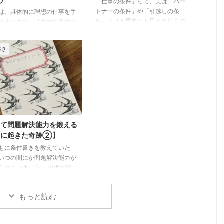
「仕事の条件」って、実は「パー
トナーの条件」や「引越しの条
は、具体的に理想の仕事を手
件」よりも重要だと思う今日この
れるための、具体的な条件の
頃です。 だって、理想の「仕事
方をまとめてみました。 こ
の条件」が叶っていたら、あとの
は得意分野ですし、体験談も
書き
２つはなんとでもなりますよね？
寄せられているので、文字に
なんなら１人でも生きていかれる
すのがとても楽しい作業でし
し。 というわけで、条件書きシ
 さて、前回の【仕事の条件
リーズは「子供の学校の条件」
本心と向き合う】では、以下
「引越しの条件」「パートナーの
について書きました。 前回
条件」と書いてきましたが、今回
イント 本心と向き合って仕
は仕事の条件書きについてまとめ
条件を書く 感情をリンクさ
てみようと思います。 目次から
 おさらいしたところで、具
いて問題解決能力を鍛える
「まとめ」に飛ぶと、要点が一目
な書き方に進みましょう。
娘に起きた奇跡②】
でわかるようになっています。
から「まとめ」に飛ぶと、要
もに条件書きを教えていた
本当に望む「仕事の条件」を知る
一目でわかるようになってい
いつの間にか問題解決能力が
こと おそらく、就職や転職を経
。 理想の仕事への第一歩 最
られていました。 自力で問
験さ ...
、私が21歳のときに実際 ...
決できることは、自立できる
うことであります。子育ての
もっと読む
ルは子供の自立ですから、こ
やってよかったなぁと思った
した。 子供の問題解決能力