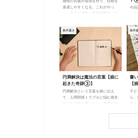
感情の共振が環境を作り、目標を
達成しやすくなる。これがやっ
今回
と、自分の体験と科学的根拠とが
に入
つながり、納得しました。忘れな
書き
いうちに書いておこうと思いま
の辺
条件書き
条件
す。 私は条件書きについて、自
多く
分の経験を含めた記事をいくつか
起こ
書いており、書いて叶えたいのな
た。
ら「愚痴を聞くな・言うな、人を
① 
ゆるせ」と偉そうに言っておりま
の点
す。 これは経験からして絶対だ
のポ
と思ったから書いたのですが、理
事の
由を説明する際に、どちらかとい
せる
円満解決は魔法の言葉【娘に
書
うと心理学寄りで話していたんで
体的
起きた奇跡③】
【
すね。 ですが、科学（自然科
目次
円満解決という言葉を娘に伝え
子ど
学）の方もとても面白くて。学者
点が
て、人間関係トラブルに悩む彼女
ら、
ってすごいですよね、めちゃくち
ます
がそれを紙に書いたら、奇跡が起
鍛え
ゃブド ...
初に
きてトラブルが解消されたという
題解
話。。 娘の「書いて叶えたシリ
とい
ーズ」第三弾です。 トラブルを
ゴー
解決したい時、何かを叶えたい
れは
時、我が家は紙に書き出して解決
ので