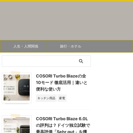
人生・人間関係
旅行・ホテル
COSORI Turbo Blazeの全
10モード 徹底活用｜違いと
便利な使い方
キッチン用品
家電
COSORI Turbo Blaze 6.0L
の評判は？ドイツ独立試験で
最高評価「Sehr gut」を獲