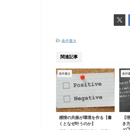
-
条件書き
関連記事
条件書き
条件
感情の共振が環境を作る【書
【
くとなぜ叶うのか】
き
ド